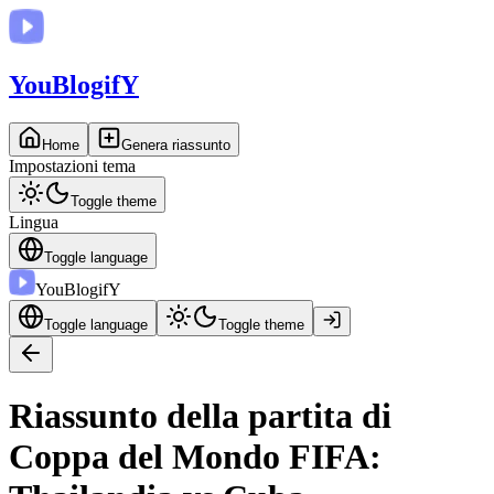
You
BlogifY
Home
Genera riassunto
Impostazioni tema
Toggle theme
Lingua
Toggle language
You
BlogifY
Toggle language
Toggle theme
Riassunto della partita di
Coppa del Mondo FIFA: