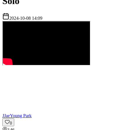
Solo
2024-10-08 14:09
J
JaeYoung Park
0
146