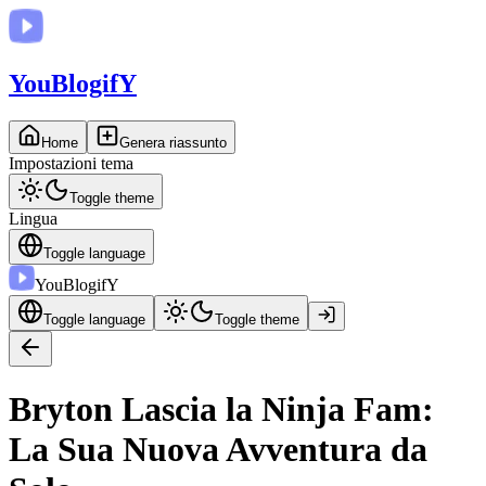
You
BlogifY
Home
Genera riassunto
Impostazioni tema
Toggle theme
Lingua
Toggle language
You
BlogifY
Toggle language
Toggle theme
Bryton Lascia la Ninja Fam:
La Sua Nuova Avventura da