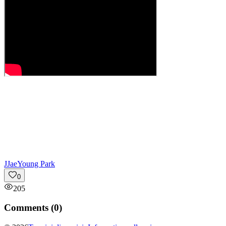
J
JaeYoung Park
0
205
Comments (
0
)