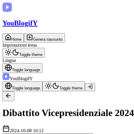
You
BlogifY
Home
Genera riassunto
Impostazioni tema
Toggle theme
Lingua
Toggle language
You
BlogifY
Toggle language
Toggle theme
Dibattito Vicepresidenziale 2024:
2024-10-08 16:12