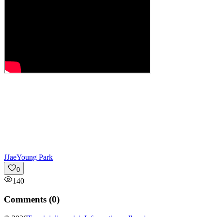
J
JaeYoung Park
0
140
Comments (
0
)