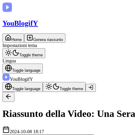
You
BlogifY
Home
Genera riassunto
Impostazioni tema
Toggle theme
Lingua
Toggle language
You
BlogifY
Toggle language
Toggle theme
Riassunto della Video: Una Sera
2024-10-08 18:17