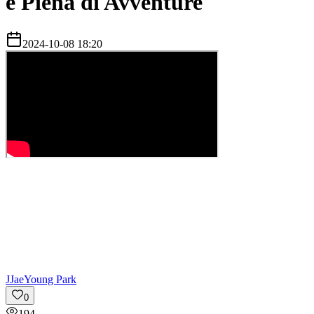
e Piena di Avventure
2024-10-08 18:20
J
JaeYoung Park
0
194