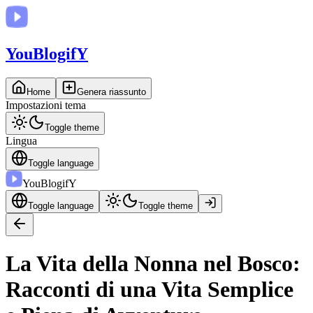
You
BlogifY
Home
Genera riassunto
Impostazioni tema
Toggle theme
Lingua
Toggle language
You
BlogifY
Toggle language
Toggle theme
La Vita della Nonna nel Bosco:
Racconti di una Vita Semplice