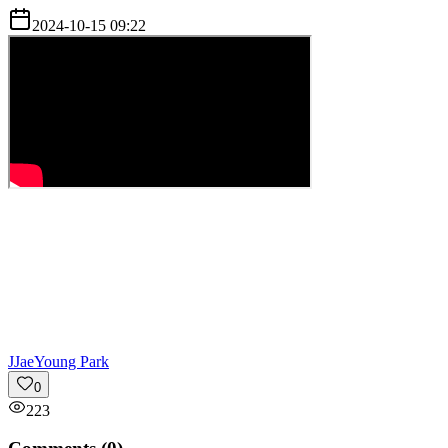
2024-10-15 09:22
J
JaeYoung Park
0
223