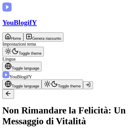
You
BlogifY
Home
Genera riassunto
Impostazioni tema
Toggle theme
Lingua
Toggle language
You
BlogifY
Toggle language
Toggle theme
Non Rimandare la Felicità: Un
Messaggio di Vitalità