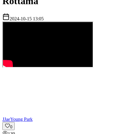
Rottama
2024-10-15 13:05
J
JaeYoung Park
0
139