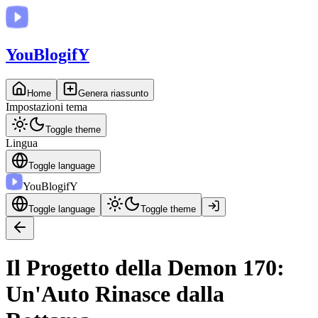
You
BlogifY
Home
Genera riassunto
Impostazioni tema
Toggle theme
Lingua
Toggle language
You
BlogifY
Toggle language
Toggle theme
Il Progetto della Demon 170:
Un'Auto Rinasce dalla