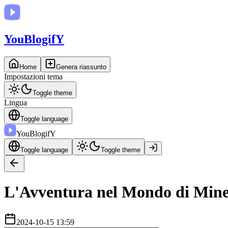
You
BlogifY
Home
Genera riassunto
Impostazioni tema
Toggle theme
Lingua
Toggle language
You
BlogifY
Toggle language
Toggle theme
L'Avventura nel Mondo di Mine
2024-10-15 13:59