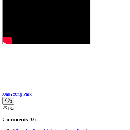
J
JaeYoung Park
0
192
Comments (
0
)