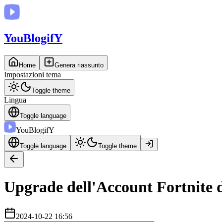
You
BlogifY
Home
Genera riassunto
Impostazioni tema
Toggle theme
Lingua
Toggle language
You
BlogifY
Toggle language
Toggle theme
Upgrade dell'Account Fortnite d
2024-10-22 16:56