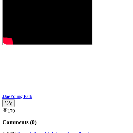
J
JaeYoung Park
0
170
Comments (
0
)