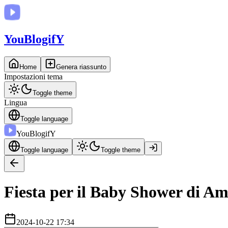
You
BlogifY
Home
Genera riassunto
Impostazioni tema
Toggle theme
Lingua
Toggle language
You
BlogifY
Toggle language
Toggle theme
Fiesta per il Baby Shower di A
2024-10-22 17:34