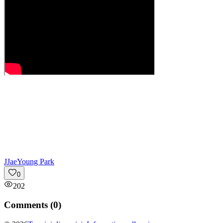
J
JaeYoung Park
0
202
Comments (
0
)