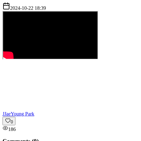
2024-10-22 18:39
J
JaeYoung Park
0
186