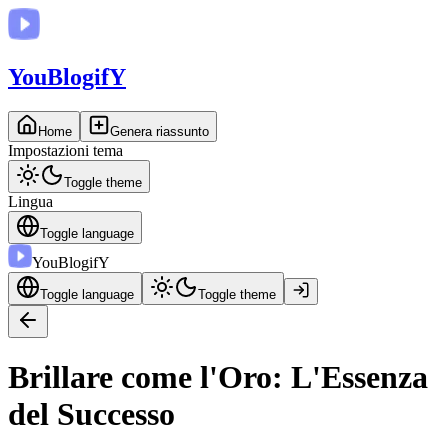
You
BlogifY
Home
Genera riassunto
Impostazioni tema
Toggle theme
Lingua
Toggle language
You
BlogifY
Toggle language
Toggle theme
Brillare come l'Oro: L'Essenza
del Successo