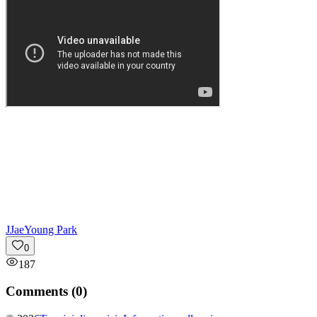
J
JaeYoung Park
0
187
Comments (
0
)