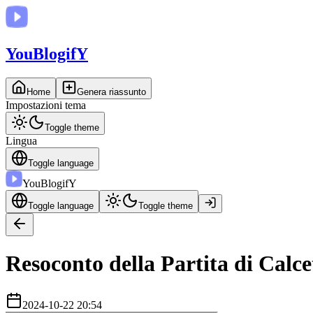
You
BlogifY
Home
Genera riassunto
Impostazioni tema
Toggle theme
Lingua
Toggle language
You
BlogifY
Toggle language
Toggle theme
Resoconto della Partita di Cal
2024-10-22 20:54