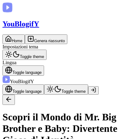
You
BlogifY
Home
Genera riassunto
Impostazioni tema
Toggle theme
Lingua
Toggle language
You
BlogifY
Toggle language
Toggle theme
Scopri il Mondo di Mr. Big
Brother e Baby: Divertente