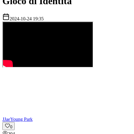
Gioco di Identità
2024-10-24 19:35
J
JaeYoung Park
0
204