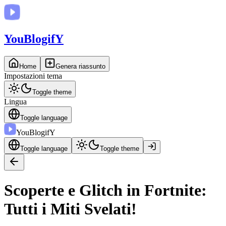
You
BlogifY
Home
Genera riassunto
Impostazioni tema
Toggle theme
Lingua
Toggle language
You
BlogifY
Toggle language
Toggle theme
Scoperte e Glitch in Fortnite:
Tutti i Miti Svelati!