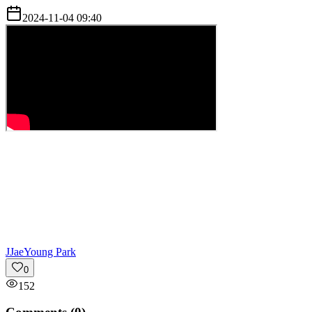
2024-11-04 09:40
J
JaeYoung Park
0
152