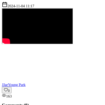
2024-11-04 11:17
J
JaeYoung Park
0
163