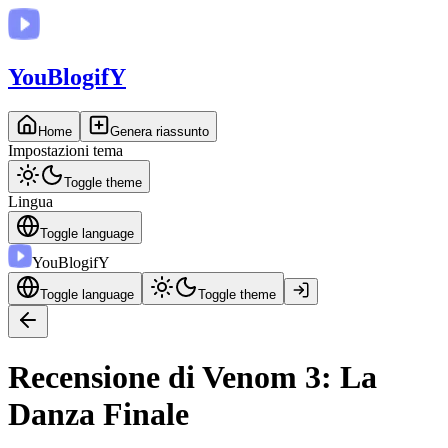
You
BlogifY
Home
Genera riassunto
Impostazioni tema
Toggle theme
Lingua
Toggle language
You
BlogifY
Toggle language
Toggle theme
Recensione di Venom 3: La
Danza Finale