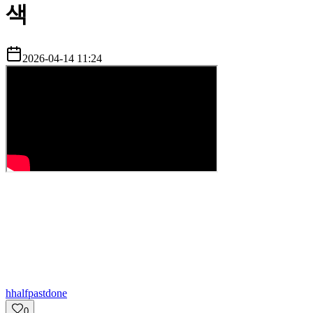
색
2026-04-14 11:24
h
halfpastdone
0