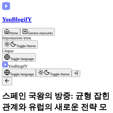
You
BlogifY
Home
Genera riassunto
Impostazioni tema
Toggle theme
Lingua
Toggle language
You
BlogifY
Toggle language
Toggle theme
스페인 국왕의 방중: 균형 잡힌
관계와 유럽의 새로운 전략 모