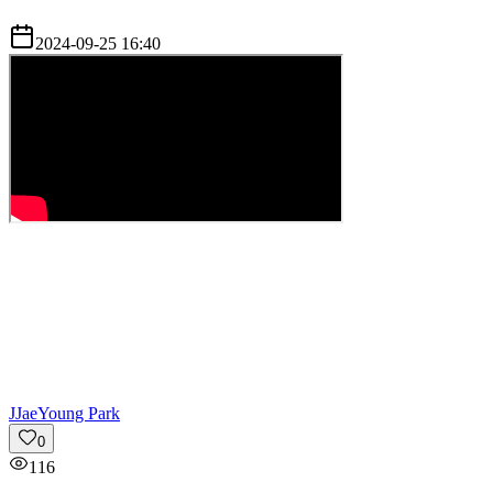
2024-09-25 16:40
J
JaeYoung Park
0
116