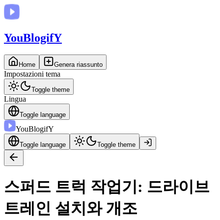
You
BlogifY
Home
Genera riassunto
Impostazioni tema
Toggle theme
Lingua
Toggle language
You
BlogifY
Toggle language
Toggle theme
스퍼드 트럭 작업기: 드라이브
트레인 설치와 개조