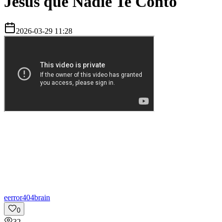
Jesús que Nadie Te Contó
2026-03-29 11:28
e
error404brain
0
32