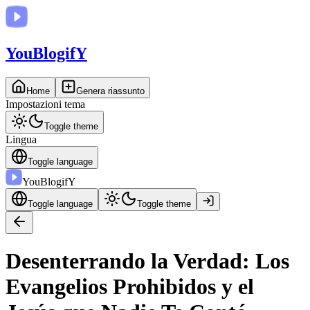
You
BlogifY
Home
Genera riassunto
Impostazioni tema
Toggle theme
Lingua
Toggle language
You
BlogifY
Toggle language
Toggle theme
Desenterrando la Verdad: Los
Evangelios Prohibidos y el