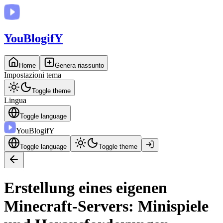
You
BlogifY
Home
Genera riassunto
Impostazioni tema
Toggle theme
Lingua
Toggle language
You
BlogifY
Toggle language
Toggle theme
Erstellung eines eigenen
Minecraft-Servers: Minispiele