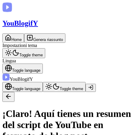
You
BlogifY
Home
Genera riassunto
Impostazioni tema
Toggle theme
Lingua
Toggle language
You
BlogifY
Toggle language
Toggle theme
¡Claro! Aquí tienes un resumen
del script de YouTube en