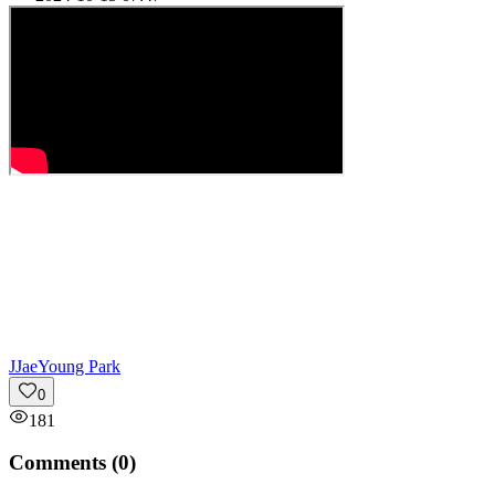
J
JaeYoung Park
0
181
Comments (
0
)