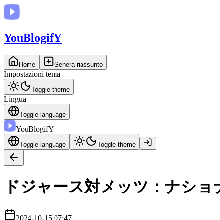
You
BlogifY
Home
Genera riassunto
Impostazioni tema
Toggle theme
Lingua
Toggle language
You
BlogifY
Toggle language
Toggle theme
ドジャース対メッツ：ナショ
2024-10-15 07:47