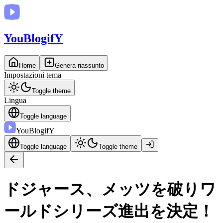
You
BlogifY
Home
Genera riassunto
Impostazioni tema
Toggle theme
Lingua
Toggle language
You
BlogifY
Toggle language
Toggle theme
ドジャース、メッツを破りワ
ールドシリーズ進出を決定！