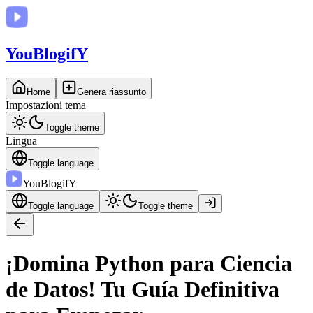
You
BlogifY
Home
Genera riassunto
Impostazioni tema
Toggle theme
Lingua
Toggle language
You
BlogifY
Toggle language
Toggle theme
¡Domina Python para Ciencia
de Datos! Tu Guía Definitiva