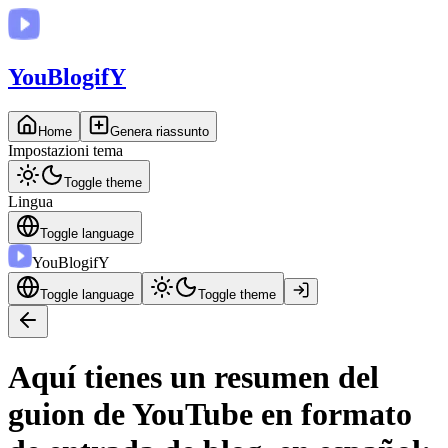
You
BlogifY
Home
Genera riassunto
Impostazioni tema
Toggle theme
Lingua
Toggle language
You
BlogifY
Toggle language
Toggle theme
Aquí tienes un resumen del
guion de YouTube en formato