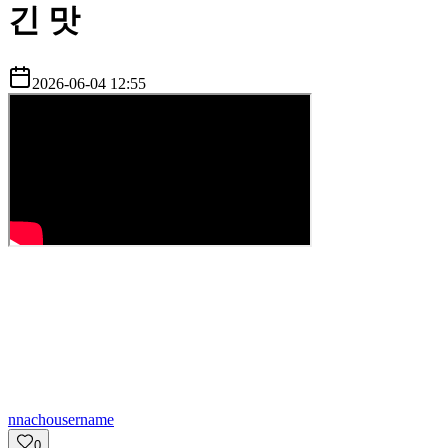
긴 맛
2026-06-04 12:55
n
nachousername
0