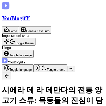
You
BlogifY
Home
Genera riassunto
Impostazioni tema
Toggle theme
Lingua
Toggle language
You
BlogifY
Toggle language
Toggle theme
시에라 데 라 데만다의 전통 양
고기 스튜: 목동들의 진심이 담