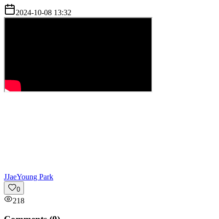
2024-10-08 13:32
J
JaeYoung Park
0
218