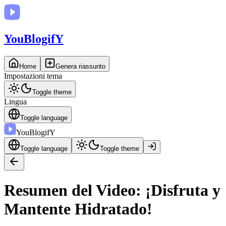
You
BlogifY
Home
Genera riassunto
Impostazioni tema
Toggle theme
Lingua
Toggle language
You
BlogifY
Toggle language
Toggle theme
Resumen del Video: ¡Disfruta y
Mantente Hidratado!