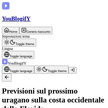
You
BlogifY
Home
Genera riassunto
Impostazioni tema
Toggle theme
Lingua
Toggle language
You
BlogifY
Toggle language
Toggle theme
Previsioni sul prossimo
uragano sulla costa occidentale