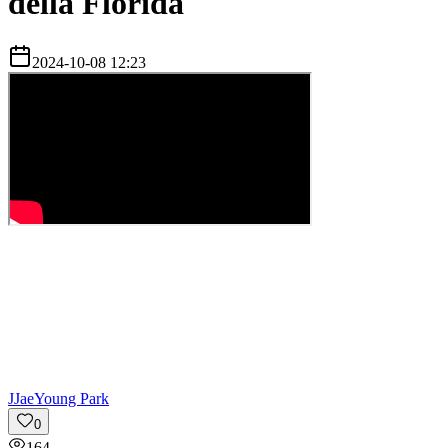
della Florida
2024-10-08 12:23
J
JaeYoung Park
0
164