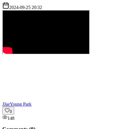
2024-09-25 20:32
J
JaeYoung Park
0
148