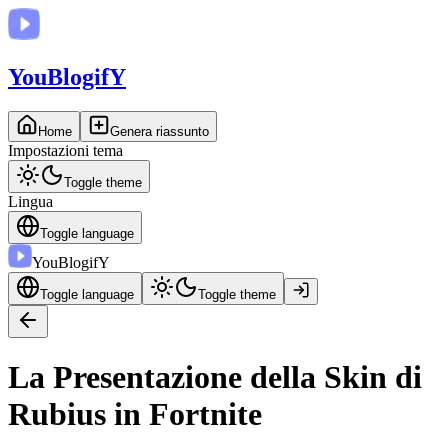
You
BlogifY
Home
Genera riassunto
Impostazioni tema
Toggle theme
Lingua
Toggle language
You
BlogifY
Toggle language
Toggle theme
La Presentazione della Skin di
Rubius in Fortnite