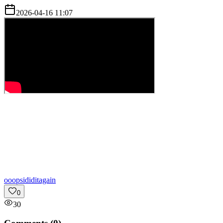
2026-04-16 11:07
o
oopsididitagain
0
30