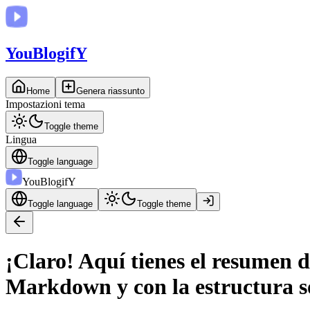
You
BlogifY
Home
Genera riassunto
Impostazioni tema
Toggle theme
Lingua
Toggle language
You
BlogifY
Toggle language
Toggle theme
¡Claro! Aquí tienes el resumen 
Markdown y con la estructura so