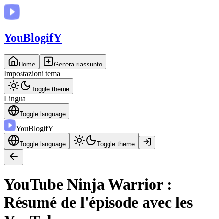
You
BlogifY
Home
Genera riassunto
Impostazioni tema
Toggle theme
Lingua
Toggle language
You
BlogifY
Toggle language
Toggle theme
YouTube Ninja Warrior :
Résumé de l'épisode avec les