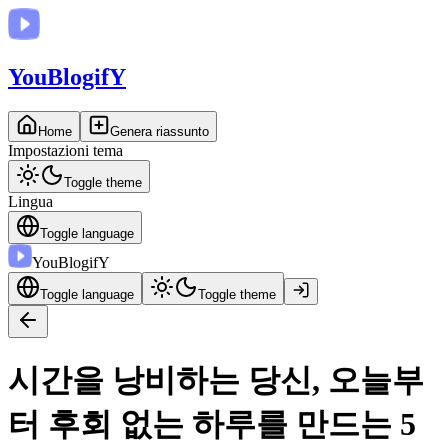
You
BlogifY
Home
Genera riassunto
Impostazioni tema
Toggle theme
Lingua
Toggle language
You
BlogifY
Toggle language
Toggle theme
시간을 낭비하는 당신, 오늘부
터 후회 없는 하루를 만드는 5