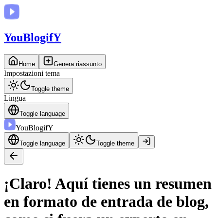
You
BlogifY
Home
Genera riassunto
Impostazioni tema
Toggle theme
Lingua
Toggle language
You
BlogifY
Toggle language
Toggle theme
¡Claro! Aquí tienes un resumen
en formato de entrada de blog,