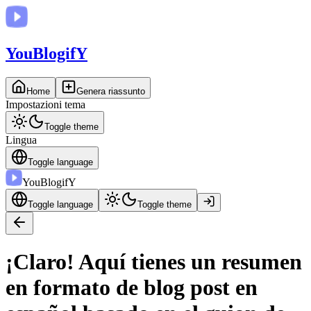
You
BlogifY
Home
Genera riassunto
Impostazioni tema
Toggle theme
Lingua
Toggle language
You
BlogifY
Toggle language
Toggle theme
¡Claro! Aquí tienes un resumen
en formato de blog post en