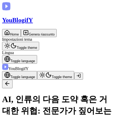
You
BlogifY
Home
Genera riassunto
Impostazioni tema
Toggle theme
Lingua
Toggle language
You
BlogifY
Toggle language
Toggle theme
AI, 인류의 다음 도약 혹은 거
대한 위협: 전문가가 짚어보는