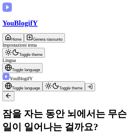
You
BlogifY
Home
Genera riassunto
Impostazioni tema
Toggle theme
Lingua
Toggle language
You
BlogifY
Toggle language
Toggle theme
잠을 자는 동안 뇌에서는 무슨
일이 일어나는 걸까요?