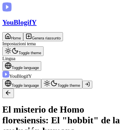
You
BlogifY
Home
Genera riassunto
Impostazioni tema
Toggle theme
Lingua
Toggle language
You
BlogifY
Toggle language
Toggle theme
El misterio de Homo
floresiensis: El "hobbit" de la