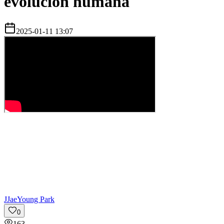
evolución humana
2025-01-11 13:07
J
JaeYoung Park
0
163