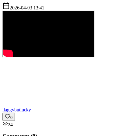
2026-04-03 13:41
l
laggybutlucky
0
24