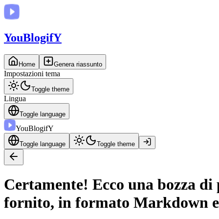
You
BlogifY
Home
Genera riassunto
Impostazioni tema
Toggle theme
Lingua
Toggle language
You
BlogifY
Toggle language
Toggle theme
Certamente! Ecco una bozza di po
fornito, in formato Markdown e 