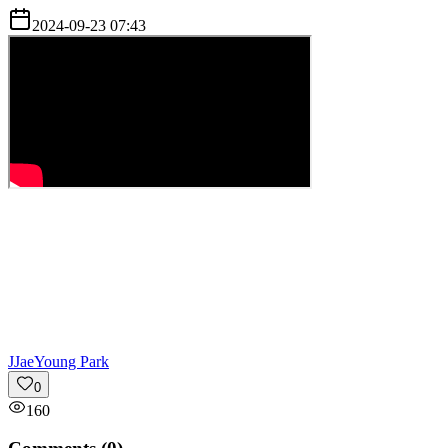
2024-09-23 07:43
J
JaeYoung Park
0
160