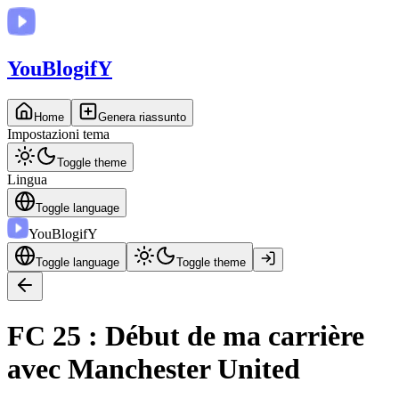
You
BlogifY
Home
Genera riassunto
Impostazioni tema
Toggle theme
Lingua
Toggle language
You
BlogifY
Toggle language
Toggle theme
FC 25 : Début de ma carrière
avec Manchester United