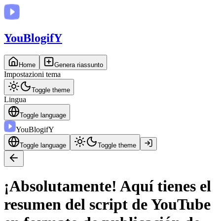
You
BlogifY
Home
Genera riassunto
Impostazioni tema
Toggle theme
Lingua
Toggle language
You
BlogifY
Toggle language
Toggle theme
¡Absolutamente! Aquí tienes el
resumen del script de YouTube