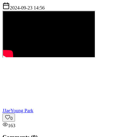
2024-09-23 14:56
J
JaeYoung Park
0
163