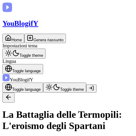
You
BlogifY
Home
Genera riassunto
Impostazioni tema
Toggle theme
Lingua
Toggle language
You
BlogifY
Toggle language
Toggle theme
La Battaglia delle Termopili:
L'eroismo degli Spartani