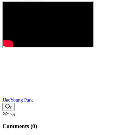
J
JaeYoung Park
0
135
Comments (
0
)