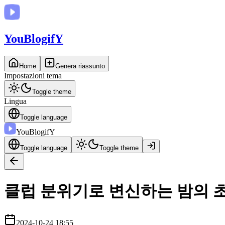
You
BlogifY
Home
Genera riassunto
Impostazioni tema
Toggle theme
Lingua
Toggle language
You
BlogifY
Toggle language
Toggle theme
클럽 분위기로 변신하는 밤의 
2024-10-24 18:55