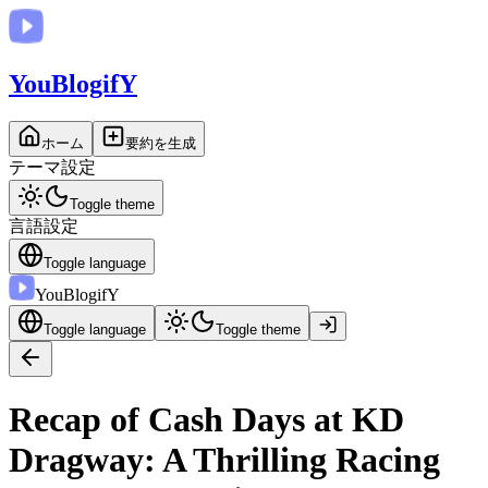
You
BlogifY
ホーム
要約を生成
テーマ設定
Toggle theme
言語設定
Toggle language
You
BlogifY
Toggle language
Toggle theme
Recap of Cash Days at KD
Dragway: A Thrilling Racing