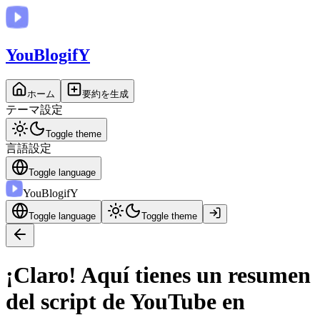
You
BlogifY
ホーム
要約を生成
テーマ設定
Toggle theme
言語設定
Toggle language
You
BlogifY
Toggle language
Toggle theme
¡Claro! Aquí tienes un resumen
del script de YouTube en