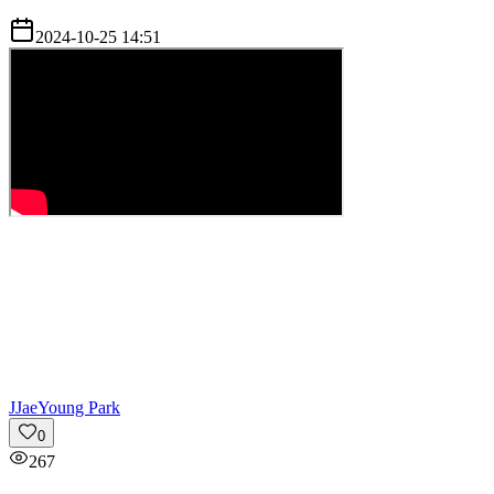
2024-10-25 14:51
J
JaeYoung Park
0
267