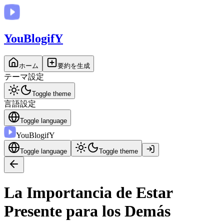
You
BlogifY
ホーム
要約を生成
テーマ設定
Toggle theme
言語設定
Toggle language
You
BlogifY
Toggle language
Toggle theme
La Importancia de Estar
Presente para los Demás