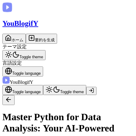
You
BlogifY
ホーム
要約を生成
テーマ設定
Toggle theme
言語設定
Toggle language
You
BlogifY
Toggle language
Toggle theme
Master Python for Data
Analysis: Your AI-Powered