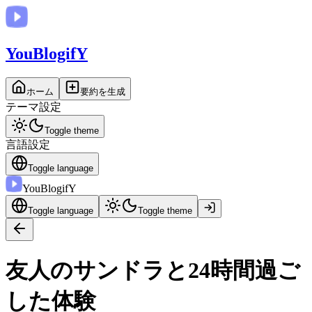
You
BlogifY
ホーム
要約を生成
テーマ設定
Toggle theme
言語設定
Toggle language
You
BlogifY
Toggle language
Toggle theme
友人のサンドラと24時間過ご
した体験