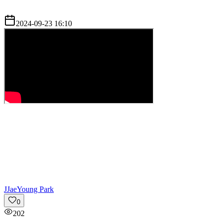
2024-09-23 16:10
J
JaeYoung Park
0
202