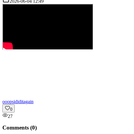
2026-06-04 12:49
o
oopsididitagain
0
27
Comments (
0
)