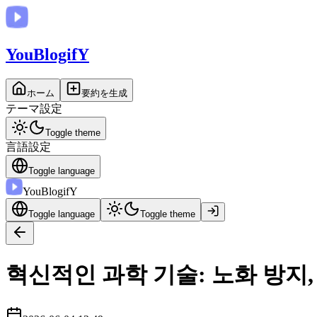
You
BlogifY
ホーム
要約を生成
テーマ設定
Toggle theme
言語設定
Toggle language
You
BlogifY
Toggle language
Toggle theme
혁신적인 과학 기술: 노화 방지,