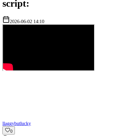
script:
2026-06-02 14:10
l
laggybutlucky
0