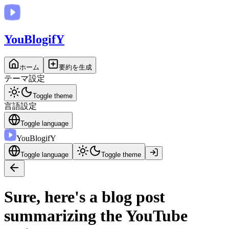
You
BlogifY
ホーム
要約を生成
テーマ設定
Toggle theme
言語設定
Toggle language
You
BlogifY
Toggle language
Toggle theme
Sure, here's a blog post
summarizing the YouTube