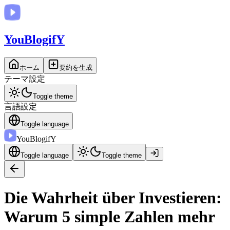
You
BlogifY
ホーム
要約を生成
テーマ設定
Toggle theme
言語設定
Toggle language
You
BlogifY
Toggle language
Toggle theme
Die Wahrheit über Investieren:
Warum 5 simple Zahlen mehr