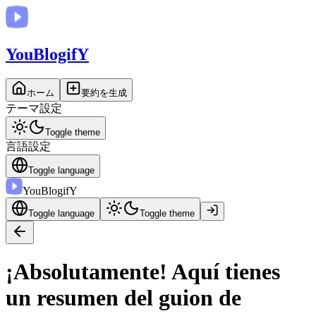
You
BlogifY
ホーム
要約を生成
テーマ設定
Toggle theme
言語設定
Toggle language
You
BlogifY
Toggle language
Toggle theme
¡Absolutamente! Aquí tienes
un resumen del guion de